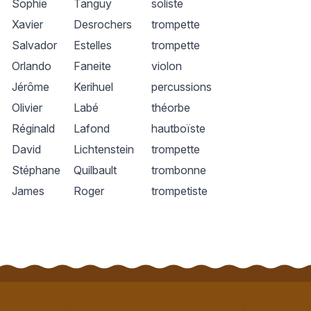
Sophie
Tanguy
soliste
Xavier
Desrochers
trompette
Salvador
Estelles
trompette
Orlando
Faneite
violon
Jérôme
Kerihuel
percussions
Olivier
Labé
théorbe
Réginald
Lafond
hautboïste
David
Lichtenstein
trompette
Stéphane
Quilbault
trombonne
James
Roger
trompetiste