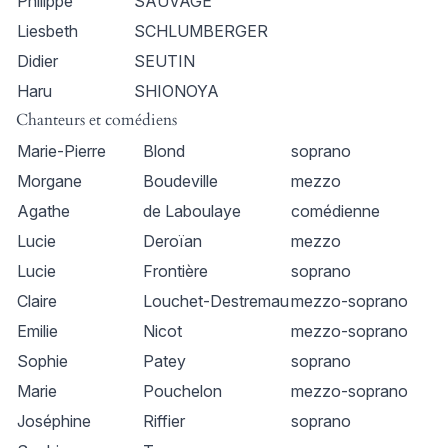
Philippe
SAUVAGE
Liesbeth
SCHLUMBERGER
Didier
SEUTIN
Haru
SHIONOYA
Chanteurs et comédiens
Marie-Pierre
Blond
soprano
Morgane
Boudeville
mezzo
Agathe
de Laboulaye
comédienne
Lucie
Deroïan
mezzo
Lucie
Frontière
soprano
Claire
Louchet-Destremau
mezzo-soprano
Emilie
Nicot
mezzo-soprano
Sophie
Patey
soprano
Marie
Pouchelon
mezzo-soprano
Joséphine
Riffier
soprano