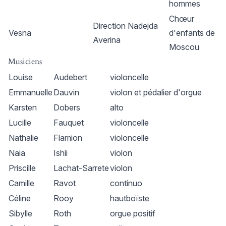
hommes
Chœur
Direction Nadejda
Vesna
d'enfants de
Averina
Moscou
Musiciens
Louise
Audebert
violoncelle
Emmanuelle
Dauvin
violon et pédalier d'orgue
Karsten
Dobers
alto
Lucille
Fauquet
violoncelle
Nathalie
Flamion
violoncelle
Naia
Ishii
violon
Priscille
Lachat-Sarrete
violon
Camille
Ravot
continuo
Céline
Rooy
hautboïste
Sibylle
Roth
orgue positif