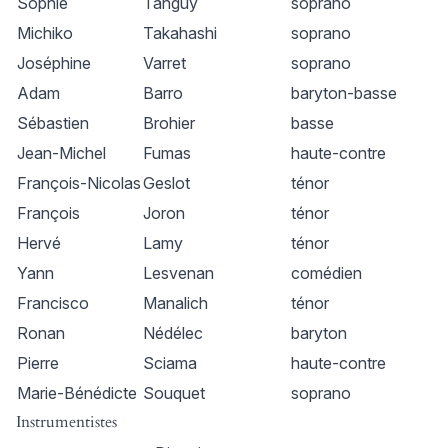
Sophie
Tanguy
soprano
Michiko
Takahashi
soprano
Joséphine
Varret
soprano
Adam
Barro
baryton-basse
Sébastien
Brohier
basse
Jean-Michel
Fumas
haute-contre
François-Nicolas
Geslot
ténor
François
Joron
ténor
Hervé
Lamy
ténor
Yann
Lesvenan
comédien
Francisco
Manalich
ténor
Ronan
Nédélec
baryton
Pierre
Sciama
haute-contre
Marie-Bénédicte
Souquet
soprano
Instrumentistes